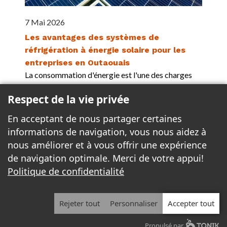
7 Mai 2026
Les avantages des systèmes de
réfrigération à énergie solaire pour les
entreprises en Outaouais
La consommation d'énergie est l'une des charges
d'exploitation les plus importantes pour les
Respect de la vie privée
entreprises commerciales. Dans la région de
l'Outaouais, les restaurants, épiceries, et
En acceptant de nous partager certaines
installations industrielles dépendent d'un
informations de navigation, vous nous aidez à
refroidissement continu pour préserver la fraîcheur
nous améliorer et à vous offrir une expérience
des...
Plus >>
de navigation optimale. Merci de votre appui!
Politique de confidentialité
© 2021 - 2026 Frigotech Tous droits réservés.
Avis légal
|
Rejeter tout
Personnaliser
Accepter tout
Politique de confidentialité
Propulsé par