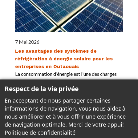
7 Mai 2026
Les avantages des systèmes de
réfrigération à énergie solaire pour les
entreprises en Outaouais
La consommation d'énergie est l'une des charges
d'exploitation les plus importantes pour les
Respect de la vie privée
entreprises commerciales. Dans la région de
l'Outaouais, les restaurants, épiceries, et
En acceptant de nous partager certaines
installations industrielles dépendent d'un
informations de navigation, vous nous aidez à
refroidissement continu pour préserver la fraîcheur
nous améliorer et à vous offrir une expérience
des...
Plus >>
de navigation optimale. Merci de votre appui!
Politique de confidentialité