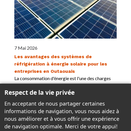
7 Mai 2026
Les avantages des systèmes de
réfrigération à énergie solaire pour les
entreprises en Outaouais
La consommation d'énergie est l'une des charges
d'exploitation les plus importantes pour les
Respect de la vie privée
entreprises commerciales. Dans la région de
l'Outaouais, les restaurants, épiceries, et
En acceptant de nous partager certaines
installations industrielles dépendent d'un
informations de navigation, vous nous aidez à
refroidissement continu pour préserver la fraîcheur
nous améliorer et à vous offrir une expérience
des...
Plus >>
de navigation optimale. Merci de votre appui!