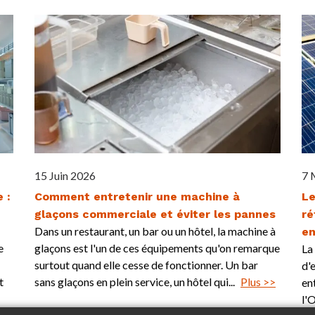
15 Juin 2026
7 
 :
Comment entretenir une machine à
Le
glaçons commerciale et éviter les pannes
ré
Dans un restaurant, un bar ou un hôtel, la machine à
en
e
glaçons est l'un de ces équipements qu'on remarque
La
surtout quand elle cesse de fonctionner. Un bar
d'
t
sans glaçons en plein service, un hôtel qui...
Plus >>
en
l'