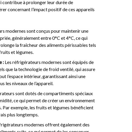
ui contribue à prolonger leur durée de
rer concernant l’impact positif de ces appareils
urs modernes sont conçus pour maintenir une
priée, généralement entre 0°C et 4°C, ce qui
rolonge la fraîcheur des aliments périssables tels
 fruits et légumes.
 :
Les réfrigérateurs modernes sont équipés de
s que la technologie de froid ventilé, qui assure
ut l’espace intérieur, garantissant ainsi une
s les niveaux de l’appareil.
érateurs sont dotés de compartiments spéciaux
umidité, ce qui permet de créer un environnement
. Par exemple, les fruits et légumes bénéficient
rais plus longtemps.
frigérateurs modernes offrent également des
liments cuits, ce qui permet de les conserver