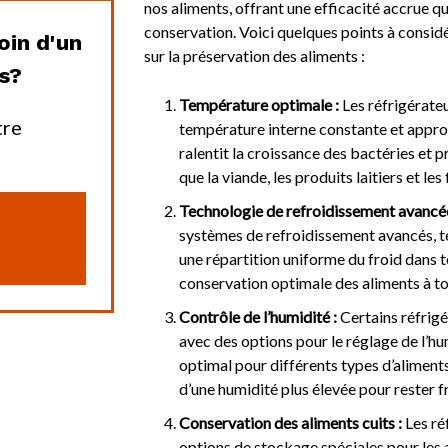
nos aliments, offrant une efficacité accrue q
conservation. Voici quelques points à considé
oin d'un
sur la préservation des aliments :
es?
Température optimale :
Les réfrigérate
tre
température interne constante et appro
ralentit la croissance des bactéries et p
que la viande, les produits laitiers et les
Technologie de refroidissement avancée
systèmes de refroidissement avancés, tel
une répartition uniforme du froid dans to
conservation optimale des aliments à tou
Contrôle de l’humidité :
Certains réfrig
avec des options pour le réglage de l’h
optimal pour différents types d’aliments
d’une humidité plus élevée pour rester f
Conservation des aliments cuits :
Les ré
options de stockage spéciales pour les a